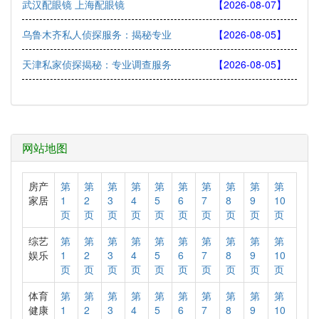
武汉配眼镜 上海配眼镜
【2026-08-07】
乌鲁木齐私人侦探服务：揭秘专业
【2026-08-05】
天津私家侦探揭秘：专业调查服务
【2026-08-05】
网站地图
房产
第
第
第
第
第
第
第
第
第
第
家居
1
2
3
4
5
6
7
8
9
10
页
页
页
页
页
页
页
页
页
页
综艺
第
第
第
第
第
第
第
第
第
第
娱乐
1
2
3
4
5
6
7
8
9
10
页
页
页
页
页
页
页
页
页
页
体育
第
第
第
第
第
第
第
第
第
第
健康
1
2
3
4
5
6
7
8
9
10