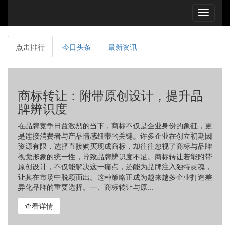
点击排行
今日头条
最新资讯
商标转让：附带原创设计，提升品
牌辨识度
在品牌竞争日益激烈的当下，商标不仅是企业身份的象征，更
是连接消费者与产品情感纽带的关键。许多企业在创立初期因
资源有限，选择直接购买现成商标，却往往忽视了商标与品牌
视觉形象的统一性，导致品牌辨识度不足。商标转让若能附带
原创设计，不仅能解决这一痛点，还能为品牌注入独特灵魂，
让其在市场中脱颖而出。这种策略正成为越来越多企业打造差
异化品牌的重要选择。一、商标转让与原...
查看详情