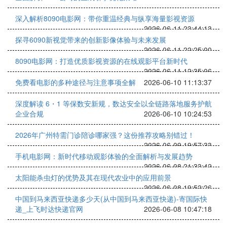
深入解析8090电影网：带你重温经典与纵享海量影视资源
2026-06-11 23:44:13
探寻6090新视觉带来的创新影像体验与未来发展
2026-06-11 22:25:00
8090电影网：打造优质影视资源的在线观影平台新时代
2026-06-11 12:35:06
免费看电影的多种途径与注意事项全解
2026-06-10 11:13:37
深度解读 6・1 等保数安新规，数达安全以全链路落地服务护航
企业合规
2026-06-10 10:24:53
2026年广州特需门诊陪诊哪家强？这份推荐攻略别错过！
2026-06-09 19:57:33
手机电影网：新时代移动观影体验的全面解析与发展趋势
2026-06-08 21:33:42
太阳能杀虫灯的优势及其在现代农业中的应用前景
2026-06-08 19:52:26
中国到马来西亚快递多少天(从中国到马来西亚快递)-寄国际快
递_上飞时达快递官网
2026-06-08 10:47:18