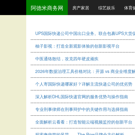
阿德米商务网
房产家居
综艺娱乐
体育
UPS国际快递公司中国出口业务。联合包裹UPS大货促
柚子影视：打造全新观影体验的创新影视平台
中医通络散结，攻克四年硬皮顽疾
2026年数据治理工具价格对比：开源 vs 商业全维度
个人寄国际快递哪家好？详解主流快递公司的优劣势
深入解析DHL国际快递官网的服务优势与操作指南
专业刑事律师在刑事辩护中的关键作用与选择指南
全面解析云看看：打造智能云端视频监控的创新平台
探索奢华简约风范——The Row品牌全方位解析