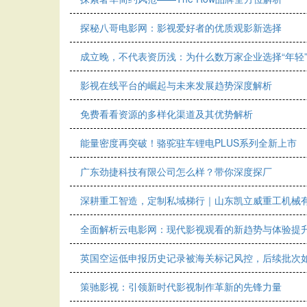
探秘八哥电影网：影视爱好者的优质观影新选择
成立晚，不代表资历浅：为什么数万家企业选择“年轻
影视在线平台的崛起与未来发展趋势深度解析
免费看看资源的多样化渠道及其优势解析
能量密度再突破！骆驼驻车锂电PLUS系列全新上市
广东劲捷科技有限公司怎么样？带你深度探厂
深耕重工智造，定制私域梯行｜山东凯立威重工机械
全面解析云电影网：现代影视观看的新趋势与体验提
英国空运低申报历史记录被海关标记风控，后续批次如
策驰影视：引领新时代影视制作革新的先锋力量