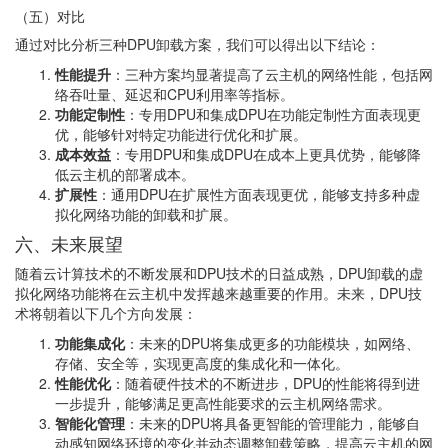
（五）对比
通过对比分析三种DPU卸载方案，我们可以得出以下结论：
性能提升
：三种方案均显著提高了云主机的网络性能，包括网
络吞吐量、延迟和CPU利用率等指标。
功能定制性
：专用DPU和集成DPU在功能定制性方面表现更
优，能够针对特定功能进行优化和扩展。
成本效益
：专用DPU和集成DPU在成本上更具优势，能够降
低云主机的部署成本。
扩展性
：通用DPU在扩展性方面表现更优，能够支持多种虚
拟化网络功能的卸载和扩展。
六、未来展望
随着云计算技术的不断发展和DPU技术的日益成熟，DPU卸载的虚
拟化网络功能将在云主机中发挥越来越重要的作用。未来，DPU技
术将朝着以下几个方向发展：
功能集成化
：未来的DPU将集成更多的功能模块，如网络、
存储、安全等，实现更高度的集成化和一体化。
性能优化
：随着硬件技术的不断进步，DPU的性能将得到进
一步提升，能够满足更高性能要求的云主机网络需求。
智能化管理
：未来的DPU将具备更智能的管理能力，能够自
动感知网络环境的变化并动态调整卸载策略，提高云主机的网