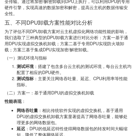
全传输。通过将加密/解密卸载到DPU上执行，可以利用DPU的专用
硬件引擎，实现高速的数据加密和解密，提高云主机的数据传输安
全性。
五、不同DPU卸载方案性能对比分析
为了评估不同DPU卸载方案对云主机虚拟化网络功能性能的影响，
我们选取了三种典型的DPU卸载方案进行对比分析：方案一基于通
用DPU实现虚拟交换机卸载；方案二基于专用DPU实现防火墙卸
载；方案三基于集成DPU实现加密/解密卸载。
（一）测试环境与指标
测试环境
：搭建了包含多台云主机的测试环境，每台云主机均
配置了相应的DPU硬件。
测试指标
：主要关注网络吞吐量、延迟、CPU利用率等性能
指标。
（二）方案一：基于通用DPU的虚拟交换机卸载
性能表现
：
网络吞吐量
：相比传统软件实现的虚拟交换机，基于通用
DPU的虚拟交换机卸载方案显著提高了网络吞吐量，能够处
理更多的网络数据包。
延迟
：DPU的低延迟特性使得网络数据包的转发时间大幅缩
短，降低了整体网络延迟。