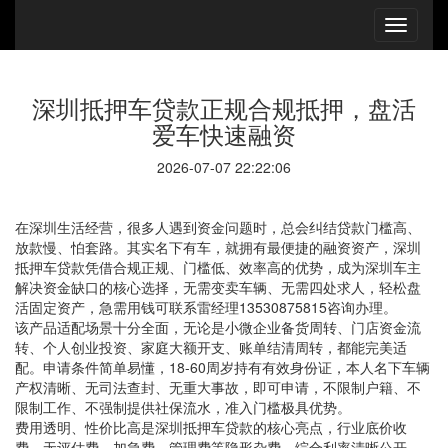
深圳抵押车贷款正规合规抵押，盘活
爱车快速融资
2026-07-07 22:22:06
在深圳生活经营，很多人遇到资金问题时，总会纠结贷款门槛高、
放款慢、怕套路。其实名下有车，就拥有最便捷的融资资产，深圳
抵押车贷款凭借合规正规、门槛低、效率高的优势，成为深圳车主
解决资金缺口的核心选择，无需变卖车辆、无需四处求人，轻松盘
活固定资产，急需用钱可联系雷经理13530875815咨询办理。
该产品适配场景十分全面，无论是小微企业备货周转、门店资金流
转、个人创业投资、家庭大额开支、账单结清周转，都能完美适
配。申请条件简单易懂，18-60周岁持有有效身份证，本人名下车辆
产权清晰、无司法查封、无重大事故，即可申请，不限制户籍、不
限制工作、不强制提供社保流水，准入门槛极具优势。
费用透明、性价比高是深圳抵押车贷款的核心亮点，行业底价收
费，无评估费、加急费、管理费等隐形杂费，综合利率清晰公开。