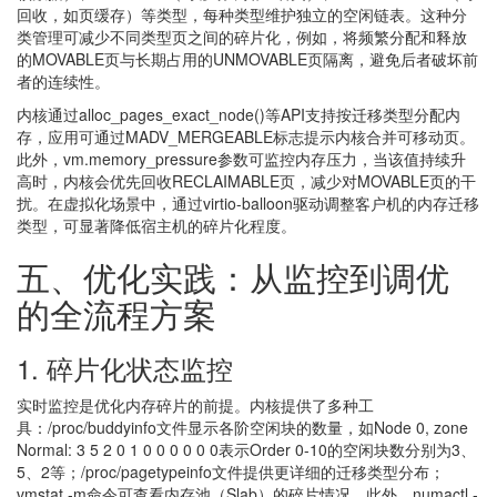
回收，如页缓存）等类型，每种类型维护独立的空闲链表。这种分
类管理可减少不同类型页之间的碎片化，例如，将频繁分配和释放
的MOVABLE页与长期占用的UNMOVABLE页隔离，避免后者破坏前
者的连续性。
内核通过alloc_pages_exact_node()等API支持按迁移类型分配内
存，应用可通过MADV_MERGEABLE标志提示内核合并可移动页。
此外，vm.memory_pressure参数可监控内存压力，当该值持续升
高时，内核会优先回收RECLAIMABLE页，减少对MOVABLE页的干
扰。在虚拟化场景中，通过virtio-balloon驱动调整客户机的内存迁移
类型，可显著降低宿主机的碎片化程度。
五、优化实践：从监控到调优
的全流程方案
1. 碎片化状态监控
实时监控是优化内存碎片的前提。内核提供了多种工
具：/proc/buddyinfo文件显示各阶空闲块的数量，如Node 0, zone
Normal: 3 5 2 0 1 0 0 0 0 0 0表示Order 0-10的空闲块数分别为3、
5、2等；/proc/pagetypeinfo文件提供更详细的迁移类型分布；
vmstat -m命令可查看内存池（Slab）的碎片情况。此外，numactl -