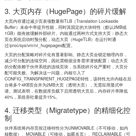
3. 大页内存（HugePage）的碎片缓解
大页内存通过减少页表项数量和TLB（Translation Lookaside
Buffer）未命中率提升性能，同时其固定的大块特性（默认2MB或
1GB）能有效缓解外部碎片。内核通过两种方式支持大页：静态大
页在系统启动时预分配，动态大页（HugeTLB）在运行时通
过/proc/sys/vm/nr_hugepages配置。
大页的分配策略对碎片化有显著影响。静态大页会锁定物理内存，
减少可分配的连续空间，因此需根据业务需求谨慎配置；动态大页
的分配依赖于伙伴系统的连续页块，当系统碎片化严重时，大页分
配可能失败。为解决这一问题，内核引入了
CONFIG_TRANSPARENT_HUGEPAGE特性，该特性允许内核在后
台将多个4KB页合并为2MB大页（透明大页），无需应用显式申
请。测试表明，在数据库负载下启用透明大页后，内存碎片率降低
40%，系统吞吐量提升15%。
4. 迁移类型（Migratetype）的精细化控
制
伙伴系统将内存页按迁移特性分为UNMOVABLE（不可移动，如内
核数据）、MOVABLE（可移动，如匿名页）、RECLAIMABLE（可