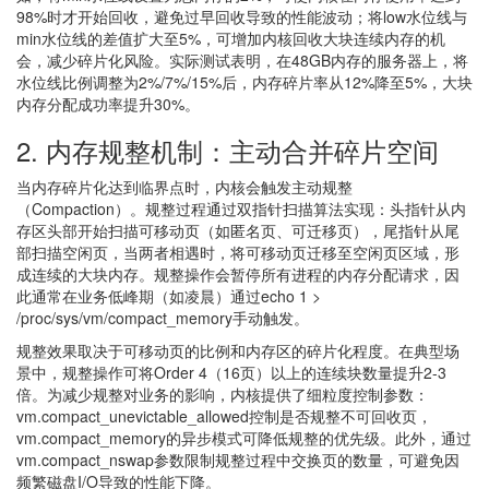
98%时才开始回收，避免过早回收导致的性能波动；将low水位线与
min水位线的差值扩大至5%，可增加内核回收大块连续内存的机
会，减少碎片化风险。实际测试表明，在48GB内存的服务器上，将
水位线比例调整为2%/7%/15%后，内存碎片率从12%降至5%，大块
内存分配成功率提升30%。
2. 内存规整机制：主动合并碎片空间
当内存碎片化达到临界点时，内核会触发主动规整
（Compaction）。规整过程通过双指针扫描算法实现：头指针从内
存区头部开始扫描可移动页（如匿名页、可迁移页），尾指针从尾
部扫描空闲页，当两者相遇时，将可移动页迁移至空闲页区域，形
成连续的大块内存。规整操作会暂停所有进程的内存分配请求，因
此通常在业务低峰期（如凌晨）通过echo 1 >
/proc/sys/vm/compact_memory手动触发。
规整效果取决于可移动页的比例和内存区的碎片化程度。在典型场
景中，规整操作可将Order 4（16页）以上的连续块数量提升2-3
倍。为减少规整对业务的影响，内核提供了细粒度控制参数：
vm.compact_unevictable_allowed控制是否规整不可回收页，
vm.compact_memory的异步模式可降低规整的优先级。此外，通过
vm.compact_nswap参数限制规整过程中交换页的数量，可避免因
频繁磁盘I/O导致的性能下降。