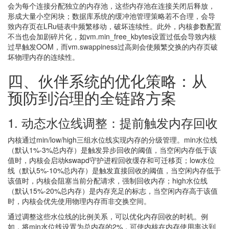
会为每个连接分配独立的内存池，这些内存池在连接关闭后释放，
形成大量小空闲块；数据库系统的缓冲池管理策略若不合理，会导
致内存页在LRu链表中频繁移动，破坏连续性。此外，内核参数配置
不当也会加剧碎片化，如vm.min_free_kbytes设置过低会导致内核
过早触发OOM，而vm.swappiness过高则会使频繁交换的内存页破
坏物理内存的连续性。
四、伙伴系统的优化策略：从
预防到治理的全链路方案
1. 动态水位线调整：提前触发内存回收
内核通过min/low/high三组水位线实现内存的分级管理。min水位线
（默认1%-3%总内存）是触发异步回收的阈值，当空闲内存低于该
值时，内核会启动kswapd守护进程回收缓存和可迁移页；low水位
线（默认5%-10%总内存）是触发直接回收的阈值，当空闲内存低于
该值时，内核会阻塞当前分配请求，强制回收内存；high水位线
（默认15%-20%总内存）是内存充足的标志，当空闲内存高于该值
时，内核会优先使用物理内存而非交换空间。
通过调整这些水位线的比例关系，可以优化内存回收的时机。例
如，将min水位线设置为总内存的2%，可使内核在内存使用率达到