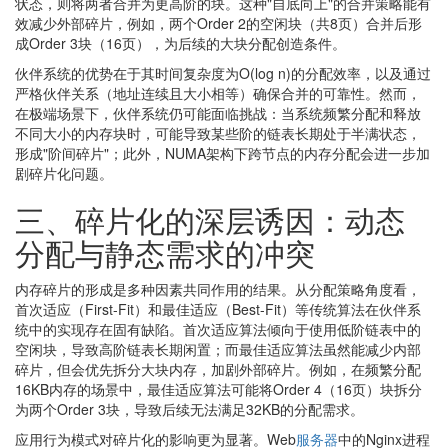
状态，则将两者合并为更高阶的块。这种"自底向上"的合并策略能有
效减少外部碎片，例如，两个Order 2的空闲块（共8页）合并后形
成Order 3块（16页），为后续的大块分配创造条件。
伙伴系统的优势在于其时间复杂度为O(log n)的分配效率，以及通过
严格伙伴关系（地址连续且大小相等）确保合并的可靠性。然而，
在极端场景下，伙伴系统仍可能面临挑战：当系统频繁分配和释放
不同大小的内存块时，可能导致某些阶的链表长期处于半满状态，
形成"阶间碎片"；此外，NUMA架构下跨节点的内存分配会进一步加
剧碎片化问题。
三、碎片化的深层诱因：动态
分配与静态需求的冲突
内存碎片的形成是多种因素共同作用的结果。从分配策略角度看，
首次适应（First-Fit）和最佳适应（Best-Fit）等传统算法在伙伴系
统中的实现存在固有缺陷。首次适应算法倾向于使用低阶链表中的
空闲块，导致高阶链表长期闲置；而最佳适应算法虽然能减少内部
碎片，但会优先拆分大块内存，加剧外部碎片。例如，在频繁分配
16KB内存的场景中，最佳适应算法可能将Order 4（16页）块拆分
为两个Order 3块，导致后续无法满足32KB的分配需求。
应用行为模式对碎片化的影响更为显著。Web
服务器
中的Nginx进程