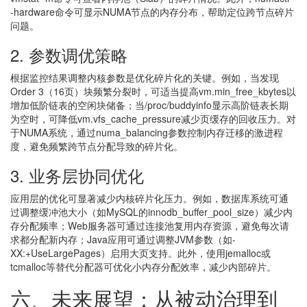
-hardware命令可显示NUMA节点的内存分布，帮助定位跨节点碎片
问题。
2. 参数调优策略
根据监控结果调整内核参数是优化碎片化的关键。例如，当发现
Order 3（16页）块频繁分裂时，可适当提高vm.min_free_kbytes以
增加低阶链表的空闲块储备；当/proc/buddyinfo显示高阶链表长期
为空时，可降低vm.vfs_cache_pressure减少页缓存的回收压力。对
于NUMA系统，通过numa_balancing参数控制内存迁移的激进程
度，避免频繁跨节点分配导致的碎片化。
3. 业务层协同优化
应用层的优化可显著减少内核碎片化压力。例如，数据库系统可通
过调整缓冲池大小（如MySQL的innodb_buffer_pool_size）减少内
存分配频率；Web服务器可通过连接池复用内存资源，避免每次请
求都分配新内存；Java应用可通过调整JVM参数（如-
XX:+UseLargePages）启用大页支持。此外，使用jemalloc或
tcmalloc等替代分配器可优化小内存分配效率，减少内部碎片。
六、未来展望：从被动治理到