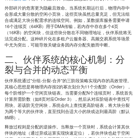
外部碎片的危害更为隐蔽且致命。当系统长期运行后，物理内存中
会形成大量分散的空闲小页块，这些页块虽然总量充足，但无法组
合成满足大块分配需求的连续空间。例如，某数据库服务需要申请
16个连续页（64KB）用于DMA传输，若内存中存在多个4页
（16KB）的空闲块，但这些块分散在不同物理地址，伙伴系统将无
法完成分配。这种碎片化在多租户云服务器、高频交易系统等场景
中尤为突出，可能导致关键业务因内存分配失败而中断。
二、伙伴系统的核心机制：分
裂与合并的动态平衡
伙伴系统通过"分组-分裂-合并"的三阶段策略实现内存的高效管理。
其核心思想是将物理内存按2的幂次划分为11个分配阶（Order），
每个阶维护一个空闲页块链表。当需要分配N个连续页时，系统首先
计算所需阶数（如8页对应Order 3），然后从对应阶链表中查找可
用块。若该阶无空闲块，系统会向上查找更高阶链表，将大块分裂
为两个等大的伙伴块，直至找到合适大小的块或达到最高阶（默认
8MB）。
释放过程则是分配的逆操作。当释放一个页块时，系统会计算其伙
伴块的地址（通过异或运算实现快速定位），若伙伴块也处于空闲