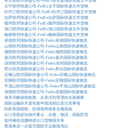
密云县联邦快递公司-FedEx密云县国际快递文件货物
太平联邦快递公司-FedEx太平国际快递文件货物
牡丹江联邦快递公司-FedEx牡丹江国际快递文件货物
拉萨联邦快递公司-FedEx拉萨国际快递文件货物
随州联邦快递公司-FedEx随州国际快递文件货物
海口联邦快递公司-FedEx海口国际快递文件货物
榆林联邦快递公司-FedEx榆林国际快递文件货物
承德联邦国际快递公司-Fedex承德国际快递物流
山南联邦国际快递公司-Fedex山南国际快递物流
湘西联邦国际快递公司-Fedex湘西国际快递物流
嘉兴联邦国际快递公司-Fedex嘉兴国际快递物流
深圳联邦国际快递公司-Fedex深圳国际快递物流
邢台联邦国际快递公司-Fedex邢台国际快递物流
石嘴山联邦国际快递公司-Fedex石嘴山国际快递物流
安顺联邦国际快递公司-Fedex安顺国际快递物流
平顶山联邦国际快递公司-Fedex平顶山国际快递物流
成都联邦国际快递公司-Fedex成都国际快递物流
海关详解保税制度，从形式到管理的全面阐释
国际运输的木质包装申报流程以及注意事项
剖析美国税制，跨境电商税务合规指南
出口美国必知操作要点，合规，物流，风险防范
如何修改或撤销进出口货物报关单
香港将进一步提升国际空运枢纽地位