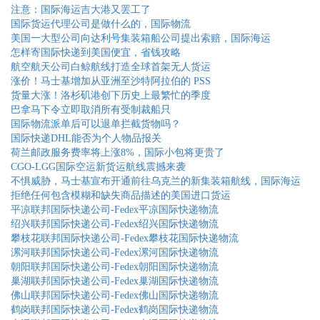
注意：国际海运吉大港又罢工了
国际货运代理公司是做什么的，国际物流
美国一大型公司向达利号集装箱船公司提出索赔，国际海运
怎样寄国际快递到美国便宜，省钱攻略
航空航天公司白鲸航线打造全球首架无人货运
涨价！马士基增加从亚洲至沙特阿拉伯的 PSS
货量大涨！洛杉矶港创下历史上最繁忙的季度
巴拿马下令立即取消所有受制裁船只
国际物流派单后可以退单拦截货物吗？
国际快递DHL能否为个人物品报关
荷兰邮政服务费率将上涨8%，国际小包将更贵了
CGO-LGG国际空运新货运航线震撼来袭
不惧威胁，马士基宣布开通前往乌克兰的新集装箱航线，国际海运
拒绝任何包含模糊和缺失商品描述的美国进口货运
平凉联邦国际快递公司-Fedex平凉国际快递物流
绍兴联邦国际快递公司-Fedex绍兴国际快递物流
攀枝花联邦国际快递公司-Fedex攀枝花国际快递物流
漯河联邦国际快递公司-Fedex漯河国际快递物流
朝阳联邦国际快递公司-Fedex朝阳国际快递物流
巢湖联邦国际快递公司-Fedex巢湖国际快递物流
佛山联邦国际快递公司-Fedex佛山国际快递物流
鹤岗联邦国际快递公司-Fedex鹤岗国际快递物流