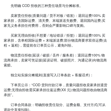
先明确 COD 拒收的三种责任场景与分摊标准。
卖家责任拒收(质量问题 / 货不对板 / 错发)：退回运费100% 卖
家承担，含国际运费、清关费、末端派送失败费、退回国内运费;买
家无义务承担任何费用，否则会严重影响口碑与复购。
买家无理由拒收(不想要 / 地址错误 / 拒签)：退回运费100% 买
家承担，含单程国际运费 + 末端派送费;部分物流商要求双倍运费(去
程 + 返程)，需提前在订单页公示，避免纠纷。
物流责任拒收(延误 / 破损 / 丢件 / 服务差)：退回运费100% 物
流商承担，卖家可凭证据(延误证明、破损照片、沟通记录)向物流商
索赔。
独立站实操分摊规则(直接写入订单条款 + 客服话术)：
下单页公示：“COD 货到付款订单，质量问题拒收卖家承担退货
运费;无理由拒收需买家承担往返运费(XX 元);物流问题拒收由物流商
承担”。
订单合同条款：明确拒收责任划分、运费金额、支付方式(可从
退款中直接扣除)。