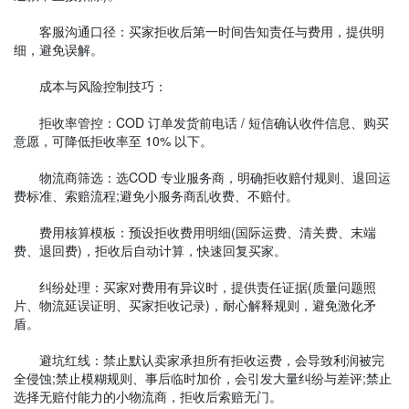
客服沟通口径：买家拒收后第一时间告知责任与费用，提供明
细，避免误解。
成本与风险控制技巧：
拒收率管控：COD 订单发货前电话 / 短信确认收件信息、购买
意愿，可降低拒收率至 10% 以下。
物流商筛选：选COD 专业服务商，明确拒收赔付规则、退回运
费标准、索赔流程;避免小服务商乱收费、不赔付。
费用核算模板：预设拒收费用明细(国际运费、清关费、末端
费、退回费)，拒收后自动计算，快速回复买家。
纠纷处理：买家对费用有异议时，提供责任证据(质量问题照
片、物流延误证明、买家拒收记录)，耐心解释规则，避免激化矛
盾。
避坑红线：禁止默认卖家承担所有拒收运费，会导致利润被完
全侵蚀;禁止模糊规则、事后临时加价，会引发大量纠纷与差评;禁止
选择无赔付能力的小物流商，拒收后索赔无门。