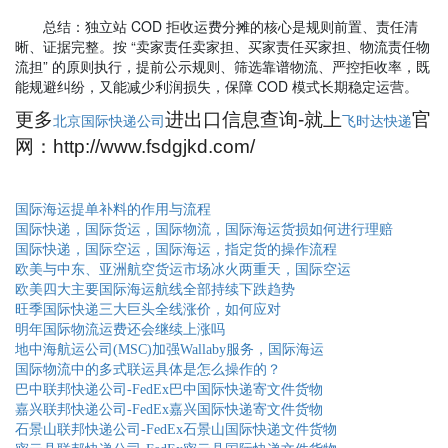
总结：独立站 COD 拒收运费分摊的核心是规则前置、责任清
晰、证据完整。按 “卖家责任卖家担、买家责任买家担、物流责任物
流担” 的原则执行，提前公示规则、筛选靠谱物流、严控拒收率，既
能规避纠纷，又能减少利润损失，保障 COD 模式长期稳定运营。
更多
进出口信息查询-就上
官
北京国际快递公司
飞时达快递
网：http://www.fsdgjkd.com/
国际海运提单补料的作用与流程
国际快递，国际货运，国际物流，国际海运货损如何进行理赔
国际快递，国际空运，国际海运，指定货的操作流程
欧美与中东、亚洲航空货运市场冰火两重天，国际空运
欧美四大主要国际海运航线全部持续下跌趋势
旺季国际快递三大巨头全线涨价，如何应对
明年国际物流运费还会继续上涨吗
地中海航运公司(MSC)加强Wallaby服务，国际海运
国际物流中的多式联运具体是怎么操作的？
巴中联邦快递公司-FedEx巴中国际快递寄文件货物
嘉兴联邦快递公司-FedEx嘉兴国际快递寄文件货物
石景山联邦快递公司-FedEx石景山国际快递文件货物