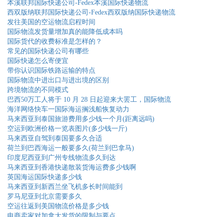
本溪联邦国际快递公司-Fedex本溪国际快递物流
西双版纳联邦国际快递公司-Fedex西双版纳国际快递物流
发往美国的空运物流启程时间
国际物流发货量增加真的能降低成本吗
国际货代的收费标准是怎样的？
常见的国际快递公司有哪些
国际快递怎么寄便宜
带你认识国际铁路运输的特点
国际物流中进出口与进出境的区别
跨境物流的不同模式
巴西50万工人将于 10 月 28 日起迎来大罢工，国际物流
海洋网络快车一国际海运搁浅船恢复动力
马来西亚到泰国旅游费用多少钱一个月(距离远吗)
空运到欧洲价格一览表图片(多少钱一斤)
马来西亚自驾到泰国要多久合适
荷兰到巴西海运一般要多久(荷兰到巴拿马)
印度尼西亚到广州专线物流多久到达
马来西亚到香港快递散装货海运费多少钱啊
英国海运国际快递多少钱
马来西亚到新西兰坐飞机多长时间能到
罗马尼亚到北京需要多久
空运往返到美国物流价格是多少钱
电商卖家对加拿大发货的限制与要点