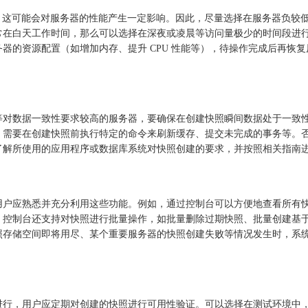
操作，这可能会对服务器的性能产生一定影响。因此，尽量选择在服务器负
常在白天工作时间，那么可以选择在深夜或凌晨等访问量极少的时间段进
器的资源配置（如增加内存、提升 CPU 性能等），待操作完成后再恢
等对数据一致性要求较高的服务器，要确保在创建快照瞬间数据处于一致
，需要在创建快照前执行特定的命令来刷新缓存、提交未完成的事务等。
了解所使用的应用程序或数据库系统对快照创建的要求，并按照相关指南
用户应熟悉并充分利用这些功能。例如，通过控制台可以方便地查看所有
，控制台还支持对快照进行批量操作，如批量删除过期快照、批量创建基
照存储空间即将用尽、某个重要服务器的快照创建失败等情况发生时，系
进行，用户应定期对创建的快照进行可用性验证。可以选择在测试环境中