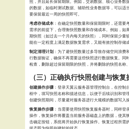
照，并且延长保留期限。例如，交易数据、核心业务数
的数据，如临时测试数据、辅助性业务数据等，可以适
要保留最近一周的快照即可。
考虑存储成本
：在确定快照数量和保留期限时，还需要
需求的前提下，合理衡快照数量和存储成本。例如，如
期快照（如过去一个月内每天的快照），同时保留少量
能在一定程度上满足数据恢复需求，又能有效控制存储
制定清理计划
：为了避快照数量过多导致存储空间浪费
行数据验证，确保不再需要这些快照进行数据恢复。同
检查，删除超过保留期限的快照，并将删除的快照名称
（三）正确执行快照创建与恢复
创建操作步骤
：登录天翼云服务器管理控制台，在控制
框中，填写快照名称和描述信息，以便于后续识别和管
创建快照期间，尽量避对服务器进行大规模的数据写入
恢复操作步骤
：当需要使用快照恢复服务器时，同样登
操作，恢复操作将覆盖当前服务器磁盘上的数据，使其
击确定按钮，系统将开始执行恢复操作。恢复过程所需
状态即为快照创建时的状态。