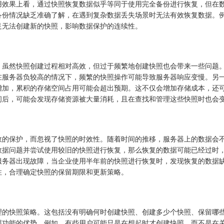
用效果上看，通过快照恢复数据似乎等同于使用完全备份进行恢复，但在
备份情况缺乏准确了解，在遇到复杂数据丢失场景时无法有效恢复数据。
足无法创建新的快照，影响数据保护的连续性。
。虽然快照创建过程相对高效，但过于频繁地创建快照也会带来一些问题
在服务器负较高的情况下，频繁的快照操作可能导致服务器响应变慢。另
增加，累积的存储空间占用可能会超出预期。这不仅会增加存储成本，还
间后，可能会发现存储资源被大量消耗，且在查找和管理这些快照时也会
效的保护，而忽视了快照的时效性。随着时间的推移，服务器上的数据会
数据问题并尝试使用较旧的快照进行恢复，那么恢复的数据可能已经过时
服务器出现故障，当企业使用半年前的快照进行恢复时，发现恢复的数据
性，合理确定快照的保留期限和更新策略。
理的快照策略。这包括没有明确何时创建快照、创建多少个快照、保留哪
照功能的优势。例如，有些用户可能只是在想起时才创建快照，而不是在