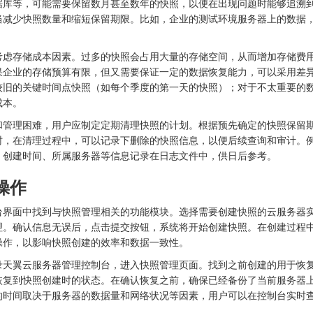
据库等，可能需要保留数月甚至数年的快照，以便在出现问题时能够追溯
当减少快照数量和缩短保留期限。比如，企业的测试环境服务器上的数据
考虑存储成本因素。过多的快照会占用大量的存储空间，从而增加存储费
果企业的存储预算有限，但又需要保证一定的数据恢复能力，可以采用差
较旧的关键时间点快照（如每个季度的第一天的快照）；对于不太重要的
成本。
和管理困难，用户应制定定期清理快照的计划。根据预先确定的快照保留
时，在清理过程中，可以记录下删除的快照信息，以便后续查询和审计。
、创建时间、所属服务器等信息记录在日志文件中，供日后参考。
操作
台界面中找到与快照管理相关的功能模块。选择需要创建快照的云服务器
理。确认信息无误后，点击提交按钮，系统将开始创建快照。在创建过程
操作，以影响快照创建的效率和数据一致性。
录天翼云服务器管理控制台，进入快照管理页面。找到之前创建的用于恢
恢复到快照创建时的状态。在确认恢复之前，确保已经备份了当前服务器
的时间取决于服务器的数据量和网络状况等因素，用户可以在控制台实时