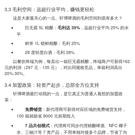
3.3 毛利空间：远超行业平均，赚钱更轻松
这是大家最关心的一点。轩博啤酒的毛利空间到底有多大？
巨无霸 5L 精酿：
毛利达 35%
，远超行业平均 25% 的水
平
鲜斧 1L 锁鲜精酿：毛利 25%
28 度轻度白酒：毛利 28%
以餐饮终端为例，每卖出一箱巨无霸精酿，终端商户可获得162
元的利润（297 元 - 135 元），对比同规格竞品，单箱利润高出
20%-30%。
3.4 加盟政策：轻资产起步，总部全方位支持
轩博啤酒最打动我的一点，是它真正为普通人着想的加盟政
策：
免费铺货
：新代理商可获得对应区域的免费铺货支持，
100 箱就能省 9000 元前期投入
7 品共创模式
：代理商可同步代理精酿啤酒、NFC 椰子
水、三柚汁等 7 类产品，不用单独对接多个品牌，节省了沟