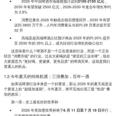
2026 年中国啤酒市场规模预计达到
2100-2150 亿元
，
2030 年有望突破 2500 亿元，2026-2030 年复合年增长率约
为 3.9%
消费总量在 2026 年触底企稳后缓慢回升，2030 年有望
达到 3800 万千升，人均年消费量从当前约 28 升逐步提升至
32 升
高端及超高端啤酒占比预计将由 2025 年的约 20% 提升
至 2030 年的 35% 以上，成为拉动行业增长的核心动力
这意味着什么？啤酒不是一个正在衰落的行业，而是一个正在
经历 "消费升级" 的行业。过去大家喝的是 "便宜的工业水啤"，现在
大家愿意为 "更好喝、更健康、更有品质" 的啤酒买单。这就是我们
普通人的机会。
1.2 今年夏天的特殊机遇：三浪叠加，百年一遇
如果说啤酒行业本身是一个好赛道，那么 2026 年的夏天就是这
个赛道上的 "超级加速期"。今年夏天，将罕见地出现三股 "热浪" 叠
加的效应：
第一浪：史上最友好的世界杯
2026 年美加墨世界杯将于
6 月 11 日至 7 月 19 日
举行，
完美横跨啤酒最强旺季