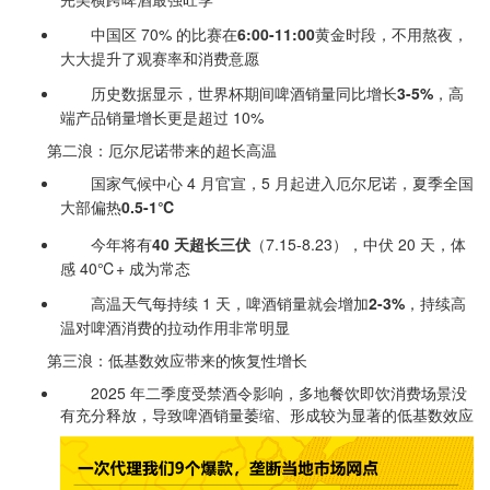
中国区 70% 的比赛在
6:00-11:00
黄金时段，不用熬夜，
大大提升了观赛率和消费意愿
历史数据显示，世界杯期间啤酒销量同比增长
3-5%
，高
端产品销量增长更是超过 10%
第二浪：厄尔尼诺带来的超长高温
国家气候中心 4 月官宣，5 月起进入厄尔尼诺，夏季全国
大部偏热
0.5-1℃
今年将有
40 天超长三伏
（7.15-8.23），中伏 20 天，体
感 40℃+ 成为常态
高温天气每持续 1 天，啤酒销量就会增加
2-3%
，持续高
温对啤酒消费的拉动作用非常明显
第三浪：低基数效应带来的恢复性增长
2025 年二季度受禁酒令影响，多地餐饮即饮消费场景没
有充分释放，导致啤酒销量萎缩、形成较为显著的低基数效应