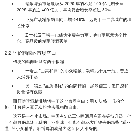
精酿啤酒市场规模从 2020 年的不足 100 亿元增长至
2025 年的近 400 亿元，年均复合增长率超过 30%
下沉市场精酿销量同比增长
48%
，远高于一二线城市的增
长速度
Z 世代及千禧一代成为消费主力军，他们更愿意为个性
化、高品质的精酿啤酒买单
2.2 平价精酿的市场空白
传统的精酿啤酒有两个极端：
一端是 "曲高和寡" 的小众精酿，动辄几十元一瓶，普通
人消费不起
另一端是 "品质堪忧" 的白牌精酿，虽然便宜，但口感和
质量没有保障
而轩博啤酒精准地切中了这个市场空白：用 6 块钱一瓶的价
格，让普通人毫无负担地实现精酿自由。
这不是一个小市场。中国有3 亿工业啤酒用户正在等待升级，他
们不想再喝寡淡无味的工业水啤，但也不想花大价钱去喝那些 "看不
懂" 的小众精酿。轩博啤酒就是为这 3 亿人准备的。