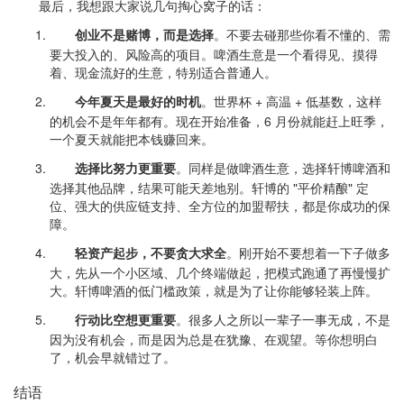
最后，我想跟大家说几句掏心窝子的话：
创业不是赌博，而是选择
。不要去碰那些你看不懂的、需
要大投入的、风险高的项目。啤酒生意是一个看得见、摸得
着、现金流好的生意，特别适合普通人。
今年夏天是最好的时机
。世界杯 + 高温 + 低基数，这样
的机会不是年年都有。现在开始准备，6 月份就能赶上旺季，
一个夏天就能把本钱赚回来。
选择比努力更重要
。同样是做啤酒生意，选择轩博啤酒和
选择其他品牌，结果可能天差地别。轩博的 "平价精酿" 定
位、强大的供应链支持、全方位的加盟帮扶，都是你成功的保
障。
轻资产起步，不要贪大求全
。刚开始不要想着一下子做多
大，先从一个小区域、几个终端做起，把模式跑通了再慢慢扩
大。轩博啤酒的低门槛政策，就是为了让你能够轻装上阵。
行动比空想更重要
。很多人之所以一辈子一事无成，不是
因为没有机会，而是因为总是在犹豫、在观望。等你想明白
了，机会早就错过了。
结语