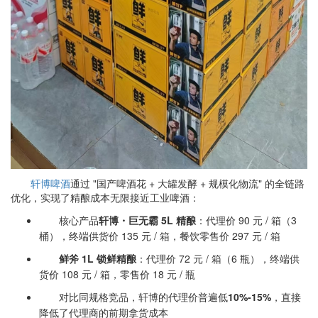
轩博啤酒
通过 "国产啤酒花 + 大罐发酵 + 规模化物流" 的全链路
优化，实现了精酿成本无限接近工业啤酒：
核心产品
轩博・巨无霸 5L 精酿
：代理价 90 元 / 箱（3
桶），终端供货价 135 元 / 箱，餐饮零售价 297 元 / 箱
鲜斧 1L 锁鲜精酿
：代理价 72 元 / 箱（6 瓶），终端供
货价 108 元 / 箱，零售价 18 元 / 瓶
对比同规格竞品，轩博的代理价普遍低
10%-15%
，直接
降低了代理商的前期拿货成本