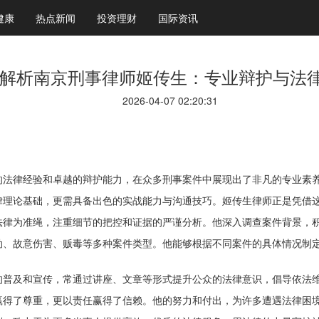
健康
热点新闻
投资理财
国际资讯
解析南京刑事律师姬传生：专业辩护与法
2026-04-07 02:20:31
的法律经验和卓越的辩护能力，在众多刑事案件中展现出了非凡的专业素
律理论基础，更需具备出色的实战能力与沟通技巧。姬传生律师正是凭借
法律为准绳，注重细节的把控和证据的严谨分析。他深入调查案件背景，
劫、故意伤害、贩毒等多种案件类型。他能够根据不同案件的具体情况制
的普及和宣传，常通过讲座、文章等形式提升公众的法律意识，倡导依法
赢得了尊重，更以责任赢得了信赖。他的努力和付出，为许多遭遇法律困