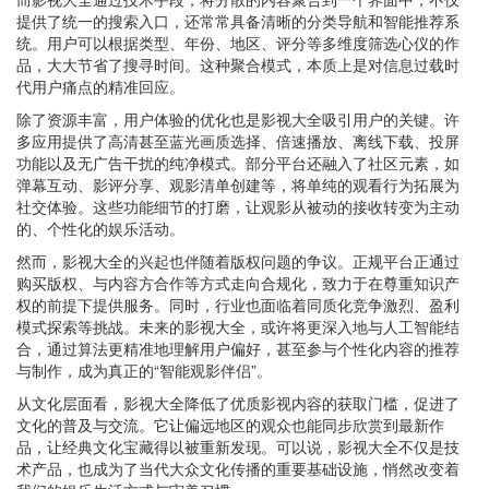
提供了统一的搜索入口，还常常具备清晰的分类导航和智能推荐系
统。用户可以根据类型、年份、地区、评分等多维度筛选心仪的作
品，大大节省了搜寻时间。这种聚合模式，本质上是对信息过载时
代用户痛点的精准回应。
除了资源丰富，用户体验的优化也是影视大全吸引用户的关键。许
多应用提供了高清甚至蓝光画质选择、倍速播放、离线下载、投屏
功能以及无广告干扰的纯净模式。部分平台还融入了社区元素，如
弹幕互动、影评分享、观影清单创建等，将单纯的观看行为拓展为
社交体验。这些功能细节的打磨，让观影从被动的接收转变为主动
的、个性化的娱乐活动。
然而，影视大全的兴起也伴随着版权问题的争议。正规平台正通过
购买版权、与内容方合作等方式走向合规化，致力于在尊重知识产
权的前提下提供服务。同时，行业也面临着同质化竞争激烈、盈利
模式探索等挑战。未来的影视大全，或许将更深入地与人工智能结
合，通过算法更精准地理解用户偏好，甚至参与个性化内容的推荐
与制作，成为真正的“智能观影伴侣”。
从文化层面看，影视大全降低了优质影视内容的获取门槛，促进了
文化的普及与交流。它让偏远地区的观众也能同步欣赏到最新作
品，让经典文化宝藏得以被重新发现。可以说，影视大全不仅是技
术产品，也成为了当代大众文化传播的重要基础设施，悄然改变着