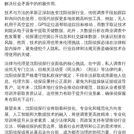
解决社会矛盾中的积极作用。
技术与方法的革新正深刻改变沈阳侦探行业。传统调查手段如跟踪
和询问仍在使用，但现代侦探更多地依赖高科技工具。例如，无人
机用于高空监控，GPS定位器帮助追踪目标移动，而数字取证技术
则能从电子设备中提取关键数据。此外，大数据分析在商业调查中
愈发重要，侦探通过挖掘公开信息和社交媒体数据，快速识别潜在
风险。然而，技术的应用也带来伦理挑战，沈阳侦探必须在法律框
架内操作，避免侵犯个人隐私。行业自律和法规完善是确保技术合
理使用的关键。
法律与伦理是沈阳侦探行业面临的核心挑战。在中国，私人调查行
业尚无专门立法，但相关活动受《民法典》《刑法》等法律约束。
沈阳侦探需严格遵守隐私权保护规定，不得非法获取或泄露他人信
息。伦理方面，侦探应秉持公正原则，避免为利益操纵证据或误导
客户。近年来，沈阳本地行业协会推动自律规范，鼓励从业者接受
培训并获取资质认证。这些努力有助于提升行业形象，确保侦探服
务在阳光下运行。
展望未来，沈阳侦探行业将朝着科技化、专业化和规范化方向发
展。人工智能和大数据技术的融入，将使调查更高效精准；专业化
培训将提升从业者素质，减少法律风险；而政策支持有望推动行业
立法，明确侦探的权责边界。随着社会对透明和公正的需求增长，
沈阳侦探或将从幕后走向台前，成为都市治理的协同力量。行业创