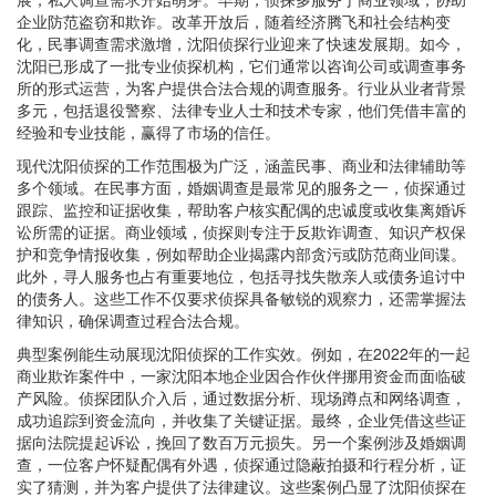
企业防范盗窃和欺诈。改革开放后，随着经济腾飞和社会结构变
化，民事调查需求激增，沈阳侦探行业迎来了快速发展期。如今，
沈阳已形成了一批专业侦探机构，它们通常以咨询公司或调查事务
所的形式运营，为客户提供合法合规的调查服务。行业从业者背景
多元，包括退役警察、法律专业人士和技术专家，他们凭借丰富的
经验和专业技能，赢得了市场的信任。
现代沈阳侦探的工作范围极为广泛，涵盖民事、商业和法律辅助等
多个领域。在民事方面，婚姻调查是最常见的服务之一，侦探通过
跟踪、监控和证据收集，帮助客户核实配偶的忠诚度或收集离婚诉
讼所需的证据。商业领域，侦探则专注于反欺诈调查、知识产权保
护和竞争情报收集，例如帮助企业揭露内部贪污或防范商业间谍。
此外，寻人服务也占有重要地位，包括寻找失散亲人或债务追讨中
的债务人。这些工作不仅要求侦探具备敏锐的观察力，还需掌握法
律知识，确保调查过程合法合规。
典型案例能生动展现沈阳侦探的工作实效。例如，在2022年的一起
商业欺诈案件中，一家沈阳本地企业因合作伙伴挪用资金而面临破
产风险。侦探团队介入后，通过数据分析、现场蹲点和网络调查，
成功追踪到资金流向，并收集了关键证据。最终，企业凭借这些证
据向法院提起诉讼，挽回了数百万元损失。另一个案例涉及婚姻调
查，一位客户怀疑配偶有外遇，侦探通过隐蔽拍摄和行程分析，证
实了猜测，并为客户提供了法律建议。这些案例凸显了沈阳侦探在