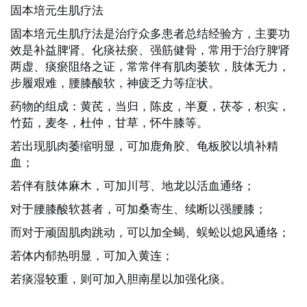
固本培元生肌疗法
固本培元生肌疗法是治疗众多患者总结
经验方，主要功
效是补益脾肾、化痰祛瘀、强筋健骨，常用于治疗脾肾
两虚、痰瘀阻络之证，常常伴有肌肉萎软，肢体无力，
步履艰难，腰膝酸软，神疲乏力等症状。
药物的组成：黄芪，当归，陈皮，半夏，茯苓，枳实，
竹茹，麦冬，杜仲，甘草，怀牛膝等。
若出现肌肉萎缩明显，可加鹿角胶、龟板胶以填补精
血；
若伴有肢体麻木，可加川芎、地龙以活血通络；
对于腰膝酸软甚者，可加桑寄生、续断以强腰膝；
而对于顽固肌肉跳动，可以加全蝎、蜈蚣以熄风通络；
若体内郁热明显，可加入黄连；
若痰湿较重，则可加入胆南星以加强化痰。