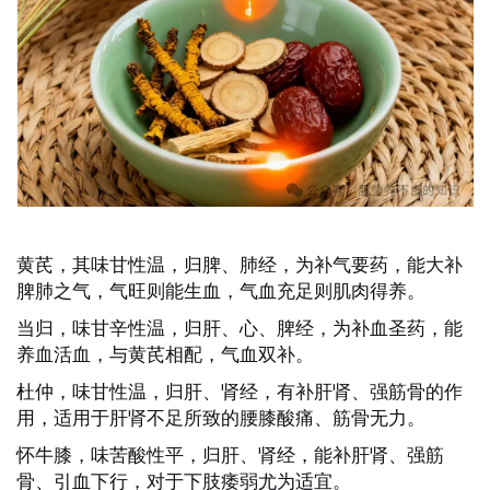
黄芪，其味甘性温，归脾、肺经，为补气要药，能大补
脾肺之气，气旺则能生血，气血充足则肌肉得养。
当归，味甘辛性温，归肝、心、脾经，为补血圣药，能
养血活血，与黄芪相配，气血双补。
杜仲，味甘性温，归肝、肾经，有补肝肾、强筋骨的作
用，适用于肝肾不足所致的腰膝酸痛、筋骨无力。
怀牛膝，味苦酸性平，归肝、肾经，能补肝肾、强筋
骨、引血下行，对于下肢痿弱尤为适宜。