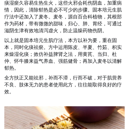
痰湿瘀久容易生热生火，这些火邪会耗伤阴血，加重病
情，因此，清除郁热是必不可少的步骤。
固本培元生肌
疗法
中还加入了麦冬。麦冬，源自百合科植物，其根部
作为药材，带有微微的甜味，归心、肺、胃经，可通过
滋阴生津有效地清泻虚火，防止温燥药物伤阴。
以上就是
固本培元生肌疗法
，本方以补为要，重在固
本，同时化痰祛瘀。方中运用陈皮、半夏、竹茹、枳实
来燥湿化痰；效仿补益脾肾之法，用黄芪、当归、杜
仲、怀牛膝来益气养血、强筋健骨；再加入麦冬以清解
郁热。
全方扶正又能祛邪，补而不滞，行而不破，对于肌营养
不良、肢体无力的患者使用此方，往往能取得良好的疗
效。