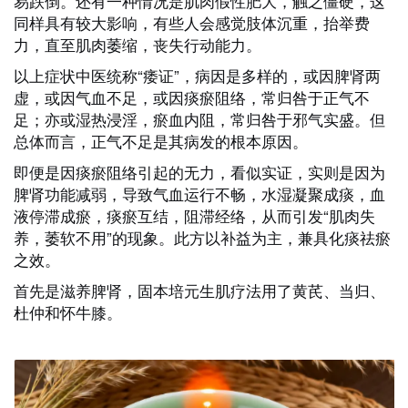
易跌倒。还有一种情况是肌肉假性肥大，触之僵硬，这
同样具有较大影响，有些人会感觉肢体沉重，抬举费
力，直至肌肉萎缩，丧失行动能力。
以上症状中医统称“痿证”，病因是多样的，或因脾肾两
虚，或因气血不足，或因痰瘀阻络，常归咎于正气不
足；亦或湿热浸淫，瘀血内阻，常归咎于邪气实盛。但
总体而言，正气不足是其病发的根本原因。
即便是因痰瘀阻络引起的无力，看似实证，实则是因为
脾肾功能减弱，导致气血运行不畅，水湿凝聚成痰，血
液停滞成瘀，痰瘀互结，阻滞经络，从而引发“肌肉失
养，萎软不用”的现象。此方以补益为主，兼具化痰祛瘀
之效。
首先是滋养脾肾，
固本培元生肌疗法
用了黄芪、当归、
杜仲和怀牛膝。