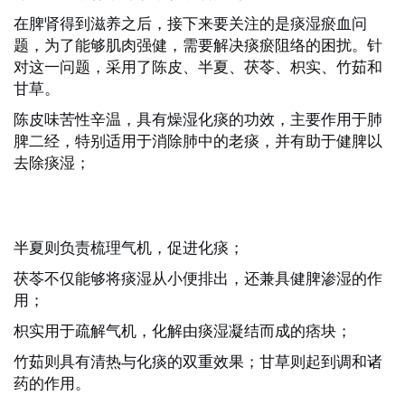
在脾肾得到滋养之后，接下来要关注的是痰湿瘀血问
题，为了能够肌肉强健，需要解决痰瘀阻络的困扰。针
对这一问题，采用了陈皮、半夏、茯苓、枳实、竹茹和
甘草。
陈皮味苦性辛温，具有燥湿化痰的功效，主要作用于肺
脾二经，特别适用于消除肺中的老痰，并有助于健脾以
去除痰湿；
半夏则负责梳理气机，促进化痰；
茯苓不仅能够将痰湿从小便排出，还兼具健脾渗湿的作
用；
枳实用于疏解气机，化解由痰湿凝结而成的痞块；
竹茹则具有清热与化痰的双重效果；甘草则起到调和诸
药的作用。