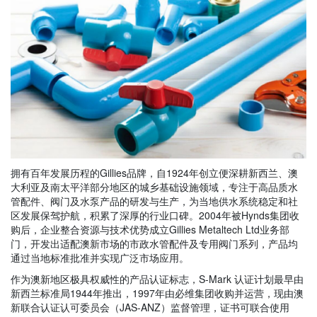
拥有百年发展历程的Gillies品牌，自1924年创立便深耕新西兰、澳
大利亚及南太平洋部分地区的城乡基础设施领域，专注于高品质水
管配件、阀门及水泵产品的研发与生产，为当地供水系统稳定和社
区发展保驾护航，积累了深厚的行业口碑。2004年被Hynds集团收
购后，企业整合资源与技术优势成立Gillies Metaltech Ltd业务部
门，开发出适配澳新市场的市政水管配件及专用阀门系列，产品均
通过当地标准批准并实现广泛市场应用。
作为澳新地区极具权威性的产品认证标志，S-Mark 认证计划最早由
新西兰标准局1944年推出，1997年由必维集团收购并运营，现由澳
新联合认证认可委员会（JAS-ANZ）监督管理，证书可联合使用