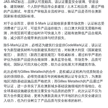
JAS-ANZ标志，品牌认可度颇高。该认证覆盖安全玻璃、管道设
备、建筑钢材、个人防护用品等众多建筑 / 土木工程品类，通过严格
的产品测试、年度生产审核及全流程评估，验证产品是否符合澳新
国家标准或国际标准。
对于企业而言，获得 S-Mark 认证能收获多重市场优势：认证标志受
消费者广泛认可，可提升产品溢价能力；出口澳大利亚无需额外检
测，跨境贸易可通过临时许可快速入市；还能有效降低产品合规风
险，减少因不合规带来的法律与经济损失。
除S-Mark认证外，必维还为建筑行业提供CodeMark认证，该认证
专为新型建筑材料与创新建筑系统打造，对标澳大利亚《国家建筑
规范》、新西兰《新西兰建筑规范》等权威标准，通过科学严谨的
评估为创新产品提供合规保障，兼具监管合规、市场竞争、品质可
视化、国际认可四大核心优势，助力企业拓展大洋洲建筑市场。
此次必维与Gillies Metaltech的合作，是权威认证机构与优质制造企
业的强强联合。必维凭借逾百年的检验检测认证专业实力，为澳新
地区消防基础设施品质严格把关；而Gillies Metaltech的产品通过严
苛认证，进一步夯实了其在澳新城乡基础设施领域的市场地位。在
全球基础设施建设愈发注重安全与品质的趋势下，此次认证不仅为
双方合作奠定基础，更将为澳新及南太平洋地区的公共安全建设注
入动力，也为行业树立了产品品质与安全标准的标杆。