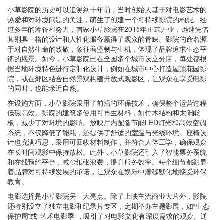
小草影院的历史可以追溯到十年前，当时创始人基于对电影艺术的
热爱和对环境问题的关注，萌生了创建一个可持续影院的构想。经
过多年的筹备和努力，首家小草影院在2015年正式开业，迅速凭借
其别具一格的设计和人性化服务赢得了观众的青睐。影院的命名源
于对自然生命的致敬，象征着坚韧与生机，体现了品牌追求生态平
衡的愿景。如今，小草影院已在全国多个城市设立分店，每处都根
据当地环境特色进行定制化设计，例如在城市中心打造屋顶花园影
院，或在郊区结合自然景观构建开放式观影区，让观众在享受电影
的同时，也能亲近自然。
在设施方面，小草影院采用了前沿的环保技术，确保整个运营过程
低碳高效。影院的建筑多使用可再生材料，如竹木结构和太阳能
板，减少了对环境的影响。放映厅内配备节能LED灯光和高效空调
系统，不仅降低了能耗，还提供了舒适的室温与光线环境。座椅设
计也充满巧思，采用可回收材料制作，并符合人体工学，确保观众
在长时间观影中保持放松。此外，小草影院还引入了智能票务系统
和在线预约平台，减少纸张浪费，提升服务效率。每个细节都彰显
着品牌对可持续发展的承诺，让观众在娱乐中潜移默化地接受环保
教育。
电影选择是小草影院另一大亮点。除了上映主流商业大片外，影院
还特别设立了独立电影和纪录片专区，定期举办主题影展，如“生态
保护周”或“艺术电影季”，吸引了对电影文化有深度需求的观众。通