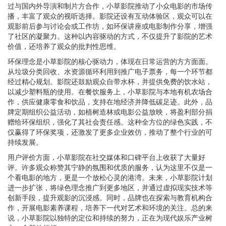
过与国内外导演和制片方合作，小草影院推动了小众电影的市场传
播，丰富了观众的视听选择。影院还设有互动体验区，观众可以在
观影前后参与讨论会或工作坊，如环保讲座或电影制作分享，增强
了社区的凝聚力。这种以内容驱动的方式，不仅提升了影院的艺术
价值，还培养了观众的批判性思维。
环保理念是小草影院的核心驱动力，体现在日常运营的方方面面。
从垃圾分类回收、水资源循环利用到推广电子票务，每一个环节都
经过精心规划。影院还鼓励观众自带水杯，并提供免费的饮水站，
以减少塑料瓶的使用。在餐饮服务上，小草影院与本地有机农场合
作，供应健康零食和饮品，支持在地经济并降低碳足迹。此外，品
牌定期组织公益活动，如植树造林或电影公益放映，将盈利部分捐
赠给环保组织，强化了其社会责任感。这种全方位的绿色实践，不
仅赢得了环保奖项，还激发了更多企业效仿，推动了整个行业的可
持续发展。
用户评价方面，小草影院在社交媒体和口碑平台上收获了大量好
评。许多观众称赞其宁静的氛围和优质的服务，认为这里不仅是一
个看电影的地方，更是一个放松心灵的港湾。未来，小草影院计划
进一步扩张，将绿色理念推广到更多地区，并通过虚拟现实技术等
创新手段，提升观影的沉浸感。同时，品牌也在探索与教育机构合
作，开展电影素养课程，培养下一代对艺术和环境的关注。总的来
说，小草影院以独特的定位和持续的努力，正在为现代娱乐产业树