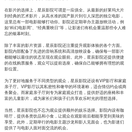
在影片的选择上，星辰影院可谓是一应俱全。从最新的好莱坞大片
到经典的艺术影片，从高水准的国产新片到引人深思的独立电影，
这里总有一部电影能够打动你。影院还定期举办主题放映活动，例
如“科幻电影周”、“经典重映日”等，让影迷们有机会重温那些令人难
忘的银幕时刻。
除了丰富的影片资源，星辰影院还注重提升观影体验的各个方面。
影院内部配备了先进的音响系统和高清放映设备，确保每一部影片
都能够以最佳的状态呈现在观众眼前。此外，星辰影院还提供便捷
的在线购票服务，观众可以提前选座，确保自己能够拥有理想的观
影位置。
为了更好地服务于不同类型的观众，星辰影院还设有VIP影厅和家庭
亲子厅。VIP影厅以其私密性和奢华的环境著称，适合情侣约会或商
务聚会。而家庭亲子厅则专为家庭观众打造，提供舒适的座椅和丰
富的儿童影片，成为家长们和孩子们共享欢乐时光的理想选择。
当然，星辰影院也不忘为观众提供额外的娱乐选择。影院内设有咖
啡厅，提供各类饮品和小食，让观众在观影前后都能享受到美味的
享受。此外，定期举行的电影主题沙龙和影人见面会，也为影迷们
提供了与电影人面对面交流的机会。