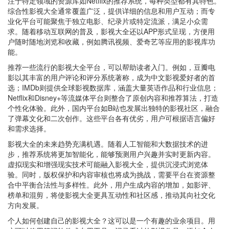
注于特定领域的资源库如Netflix的推荐系统，每种类型都有其特色。
综合性影视大全通常覆盖广泛，提供详细的信息和用户互动；而专
业化平台可能聚焦于独立电影、纪录片或特定流派，满足小众需
求。随着移动互联网的普及，影视大全还以APP形式呈现，方便用
户随时随地浏览和收藏，例如腾讯视频、爱奇艺等应用的影视库功
能。
推荐一些流行的影视大全平台，可以帮助读者入门。例如，豆瓣电
影以其丰富的用户评论和评分系统著称，成为中文影视爱好者的首
选；IMDb则提供全球影视数据库，涵盖大量英语作品和行业信息；
Netflix和Disney+等流媒体平台则整合了原创内容和推荐算法，打造
个性化体验。此外，国内平台如B站也发展出独特的影视社区，融合
了弹幕文化和二次创作。这些平台各有优劣，用户可根据语言偏好
和需求选择。
影视大全的未来趋势充满机遇。随着人工智能和大数据技术的进
步，推荐系统将更加智能化，能够预测用户兴趣并实时更新内容。
虚拟现实和增强现实技术可能融入影视大全，提供沉浸式浏览体
验。同时，版权保护和内容审核也将成为挑战，需要平台在资源整
合中平衡合法性与多样性。此外，用户生成内容的增加，如影评、
榜单和混剪，将使影视大全更具互动性和社区感，推动其向社交化
方向发展。
个人如何创建自己的影视大全？这可以是一个有趣的业余项目。用