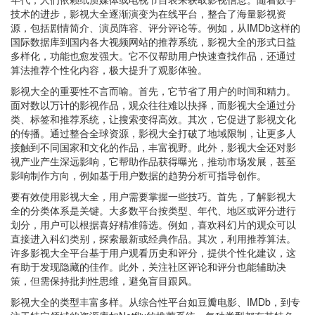
技术的进步，影视大全逐渐演变为在线平台，整合了海量影视资
源，包括剧情简介、演员阵容、评分评论等。例如，从IMDb这样的
国际数据库到国内各大视频网站的推荐系统，影视大全的形式日益
多样化，功能也愈发强大。它不仅帮助用户快速查找作品，还通过
算法推荐个性化内容，极大提升了观影体验。
影视大全的重要性不言而喻。首先，它节省了用户的时间和精力。
面对数以万计的影视作品，观众往往难以抉择，而影视大全通过分
类、标签和推荐系统，让搜索变得高效。其次，它促进了影视文化
的传播。通过整合全球资源，影视大全打破了地域限制，让更多人
接触到不同国家和文化的作品，丰富视野。此外，影视大全还对影
视产业产生深远影响，它帮助作品获得曝光，推动市场发展，甚至
影响制作方向，例如基于用户数据的趋势分析可指导创作。
要有效使用影视大全，用户需要掌握一些技巧。首先，了解影视大
全的分类体系是关键。大多数平台按类型、年代、地区或评分进行
划分，用户可以根据喜好精准筛选。例如，喜欢科幻片的观众可以
直接进入科幻类别，探索最新或经典作品。其次，利用推荐算法。
许多影视大全平台基于用户观看历史和评分，提供个性化建议，这
有助于发现隐藏的佳作。此外，关注社区评论和评分也能辅助决
策，但需保持批判性思维，避免盲目跟风。
影视大全的类型丰富多样。从综合性平台如豆瓣电影、IMDb，到专