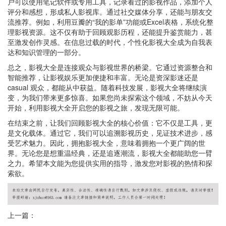
户可以使用笔记软件或专用工具，记录看过的影视作品，添加个人
评分和感想，形成私人影视库。通过社交媒体分享，还能与朋友交
流推荐。例如，利用豆瓣的“我的影单”功能或Excel表格，系统化整
理影视资源。这不仅有助于回顾观影历程，还能提升鉴赏能力，甚
至激发创作灵感。在信息过载的时代，个性化影视大全成为自我表
达和知识管理的一部分。
总之，影视大全是连接观众与影视世界的桥梁。它通过资源整合和
智能推荐，让影视娱乐更加便捷和丰富。无论是资深影迷还是
casual 观众，都能从中获益。随着科技发展，影视大全将继续演
变，为我们带来更多惊喜。如果您尚未探索这个领域，不妨从今天
开始，利用影视大全开启您的影视之旅，发现无限可能。
在结束之前，让我们回顾影视大全的核心价值：它不仅是工具，更
是文化载体。通过它，我们可以追溯影视历史，见证技术进步，感
受艺术魅力。因此，拥抱影视大全，意味着拥抱一个更广阔的世
界。无论您是想重温经典，还是追逐潮流，影视大全都能助您一臂
之力。希望本文能为您提供实用的指导，激发您对影视的热情和探
索欲。
上一篇：